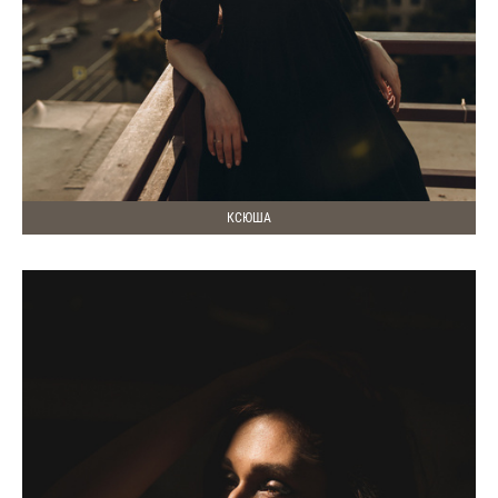
КСЮША